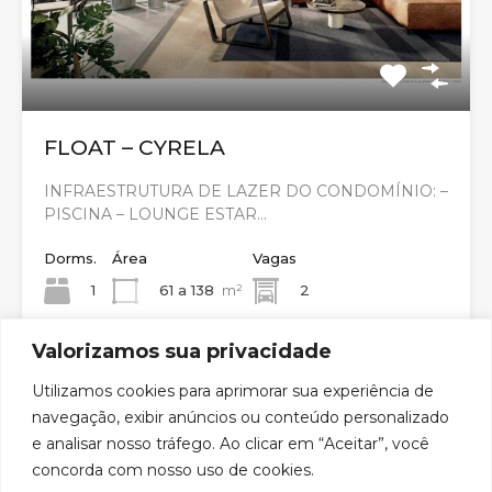
FLOAT – CYRELA
INFRAESTRUTURA DE LAZER DO CONDOMÍNIO: –
PISCINA – LOUNGE ESTAR…
Dorms.
Área
Vagas
1
61 a 138
m²
2
Valorizamos sua privacidade
Venda
Consulte
Utilizamos cookies para aprimorar sua experiência de
navegação, exibir anúncios ou conteúdo personalizado
e analisar nosso tráfego. Ao clicar em “Aceitar”, você
concorda com nosso uso de cookies.