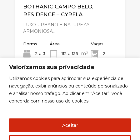
BOTHANIC CAMPO BELO,
RESIDENCE – CYRELA
LUXO URBANO E NATUREZA
ARMONIOSA.…
Dorms.
Área
Vagas
m²
2 a 3
112 a 135
2
Valorizamos sua privacidade
Venda
Utilizamos cookies para aprimorar sua experiência de
Consulte
navegação, exibir anúncios ou conteúdo personalizado
e analisar nosso tráfego. Ao clicar em “Aceitar”, você
concorda com nosso uso de cookies.
desenvolvido por:
Aceitar