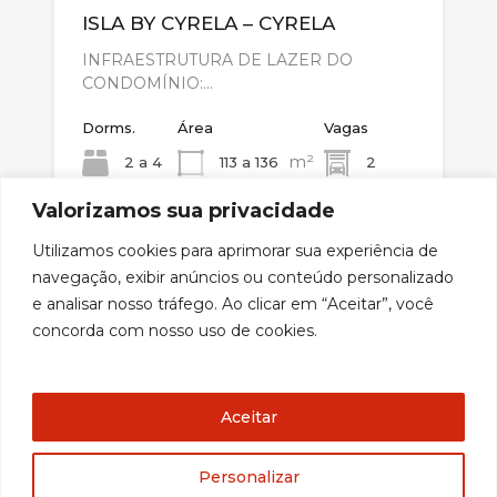
ISLA BY CYRELA – CYRELA
INFRAESTRUTURA DE LAZER DO
CONDOMÍNIO:…
Dorms.
Área
Vagas
m²
2 a 4
113 a 136
2
Valorizamos sua privacidade
Venda
Utilizamos cookies para aprimorar sua experiência de
Consulte
navegação, exibir anúncios ou conteúdo personalizado
e analisar nosso tráfego. Ao clicar em “Aceitar”, você
concorda com nosso uso de cookies.
desenvolvido por:
Aceitar
Personalizar
Copyright © Ramon Alvares & Associados