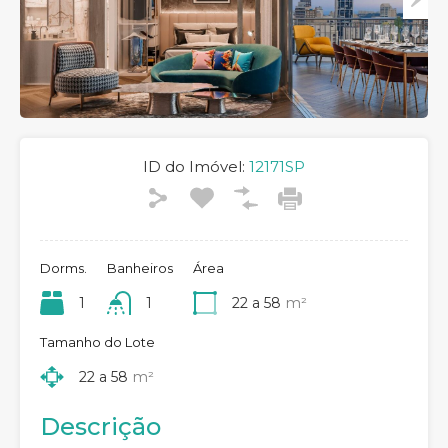
ID do Imóvel:
12171SP
Dorms.
Banheiros
Área
1
1
22 a 58
m²
Tamanho do Lote
22 a 58
m²
Descrição