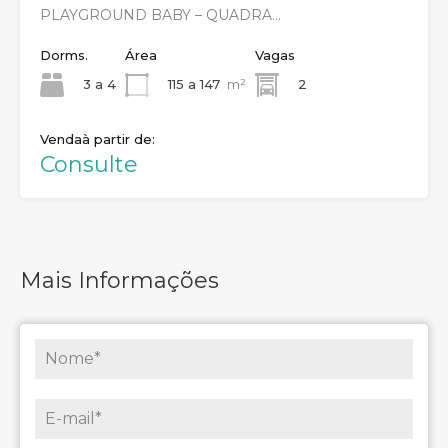
PLAYGROUND BABY – QUADRA…
Dorms.
Área
Vagas
3 a 4
115 a 147
m²
2
Venda
Consulte
Mais Informações