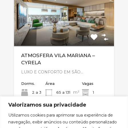
ATMOSFERA VILA MARIANA –
CYRELA
LUXO E CONFORTO EM SÃO…
Dorms.
Área
Vagas
m²
2 a 3
65 a 131
1
Valorizamos sua privacidade
Venda
Utilizamos cookies para aprimorar sua experiência de
Consulte
navegação, exibir anúncios ou conteúdo personalizado