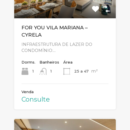
FOR YOU VILA MARIANA –
CYRELA
INFRAESTRUTURA DE LAZER DO
CONDOMÍNIO:…
Dorms.
Banheiros
Área
m²
1
25 a 47
1
Venda
Consulte