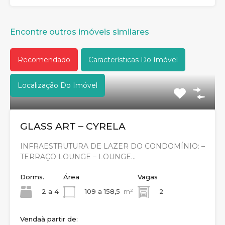
Encontre outros imóveis similares
Recomendado
Características Do Imóvel
Localização Do Imóvel
GLASS ART – CYRELA
INFRAESTRUTURA DE LAZER DO CONDOMÍNIO: –
TERRAÇO LOUNGE – LOUNGE…
Dorms.
Área
Vagas
2 a 4
109 a 158,5
m²
2
Venda