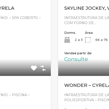
CYRELA
SKYLINE JOCKEY, 
IO: – SPA COBERTO –
INFRAESTRUTURA DE L
COM FORNO DE…
Dorms.
Área
2 a 3
66 a 76
Venda
Consulte
WONDER – CYREL
O: – PISCINA –
INFRAESTRUTURA DE L
POLIESPORTIVA – PISCI