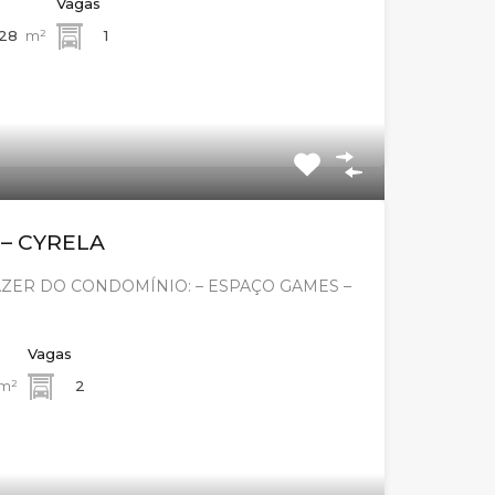
Vagas
,28
m²
1
 – CYRELA
ZER DO CONDOMÍNIO: – ESPAÇO GAMES –
Vagas
m²
2