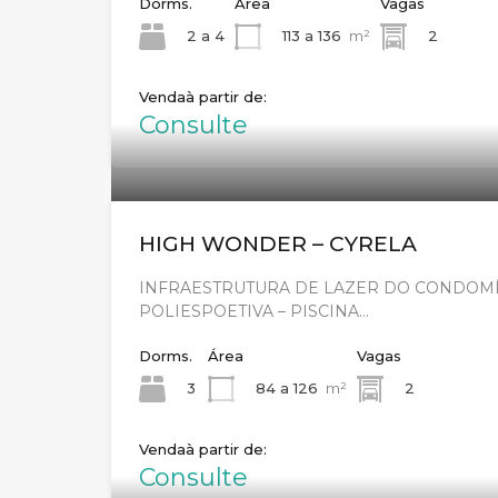
Dorms.
Área
Vagas
2 a 4
113 a 136
m²
2
Venda
Consulte
HIGH WONDER – CYRELA
INFRAESTRUTURA DE LAZER DO CONDOMÍ
POLIESPOETIVA – PISCINA…
Dorms.
Área
Vagas
3
84 a 126
m²
2
Venda
Consulte