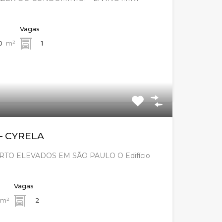
Vagas
0
m²
1
– CYRELA
TO ELEVADOS EM SÃO PAULO O Edifício
Vagas
m²
2