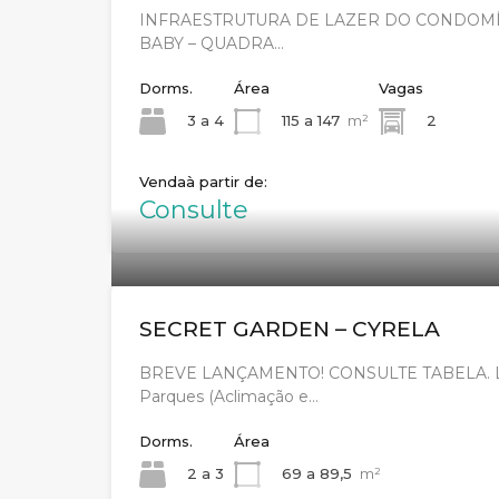
INFRAESTRUTURA DE LAZER DO CONDOMÍ
BABY – QUADRA…
Dorms.
Área
Vagas
3 a 4
115 a 147
m²
2
Venda
Consulte
SECRET GARDEN – CYRELA
BREVE LANÇAMENTO! CONSULTE TABELA. Loc
Parques (Aclimação e…
Dorms.
Área
2 a 3
69 a 89,5
m²