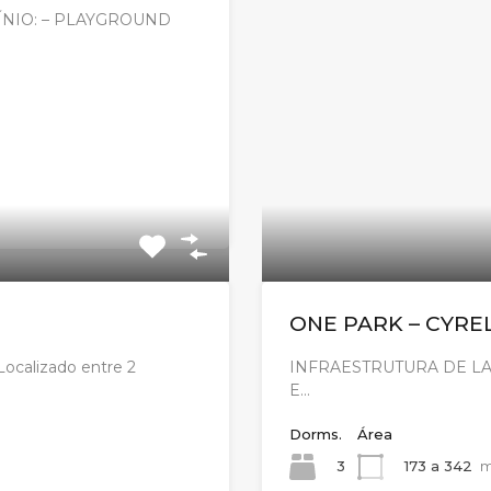
NIO: – PLAYGROUND
ONE PARK – CYRE
alizado entre 2
INFRAESTRUTURA DE LA
E…
Dorms.
Área
3
173 a 342
m