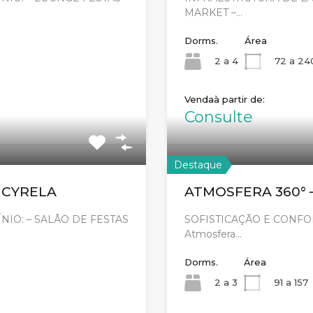
MARKET –…
Dorms.
Área
2 a 4
72 a 24
Venda
Consulte
Destaque
– CYRELA
ATMOSFERA 360° 
IO: – SALÃO DE FESTAS
SOFISTICAÇÃO E CONFOR
Atmosfera…
Dorms.
Área
2 a 3
91 a 157