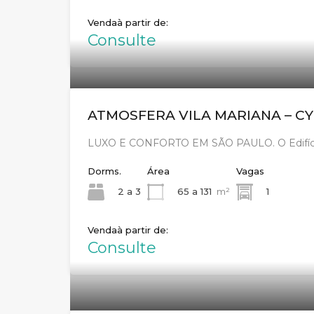
Venda
Consulte
ATMOSFERA VILA MARIANA – C
LUXO E CONFORTO EM SÃO PAULO. O Edifício
Dorms.
Área
Vagas
2 a 3
65 a 131
m²
1
Venda
Consulte