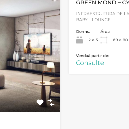
GREEN MOND – C
INFRAESTRUTURA DE L
BABY – LOUNGE…
Dorms.
Área
2 a 3
69 a 88
Venda
Consulte