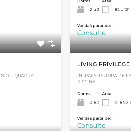
Dorms.
Área
2 a 3
82 a 121
Venda
Consulte
LIVING PRIVILEGE
NIO: – QUADRA
INFRAESTRUTURA DE LA
PISCINA…
Dorms.
Área
2 a 3
61 a 93
Venda
Consulte