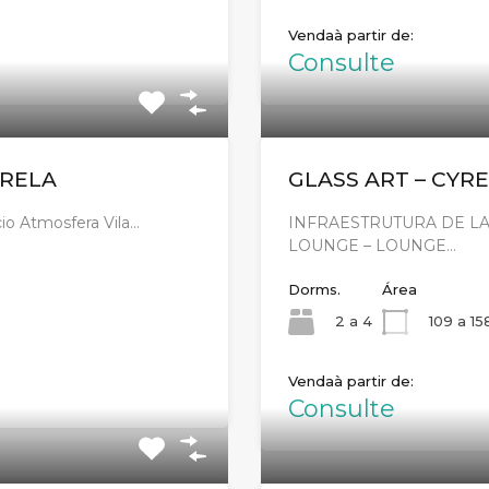
Venda
Consulte
YRELA
GLASS ART – CYR
 Atmosfera Vila…
INFRAESTRUTURA DE L
LOUNGE – LOUNGE…
Dorms.
Área
2 a 4
109 a 15
Venda
Consulte