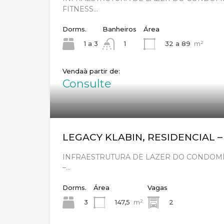
FITNESS…
Dorms.
Banheiros
Área
1 a 3
32 a 89
m²
1
Venda
Consulte
LEGACY KLABIN, RESIDENCIAL 
INFRAESTRUTURA DE LAZER DO CONDOMÍN
–…
Dorms.
Área
Vagas
3
147,5
m²
2