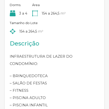
Dorms.
Área
3 a 4
154 a 264,5
m²
Tamanho do Lote
154 a 264,5
m²
Descrição
INFRAESTRUTURA DE LAZER DO
CONDOMÍNIO:
– BRINQUEDOTECA
– SALÃO DE FESTAS
– FITNESS
– PISCINA ADULTO
– PISCINA INFANTIL