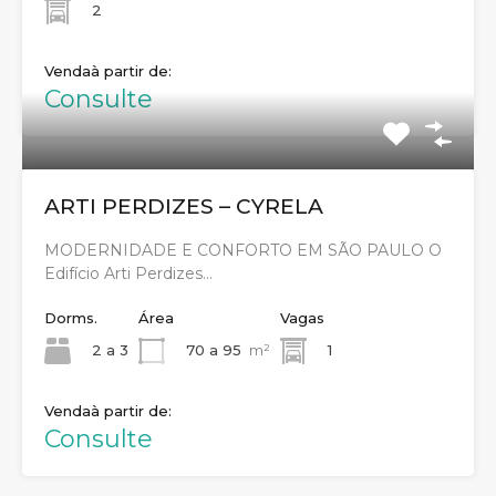
2
Venda
Consulte
ARTI PERDIZES – CYRELA
MODERNIDADE E CONFORTO EM SÃO PAULO O
Edifício Arti Perdizes…
Dorms.
Área
Vagas
2 a 3
70 a 95
m²
1
Venda
Consulte