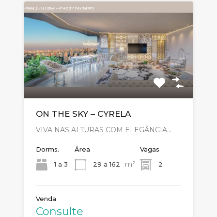
ON THE SKY – CYRELA
VIVA NAS ALTURAS COM ELEGÂNCIA…
Dorms.
Área
Vagas
m²
1 a 3
29 a 162
2
Venda
Consulte