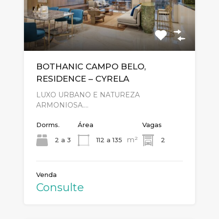
BOTHANIC CAMPO BELO,
RESIDENCE – CYRELA
LUXO URBANO E NATUREZA
ARMONIOSA.…
Dorms.
Área
Vagas
m²
2 a 3
112 a 135
2
Venda
Consulte