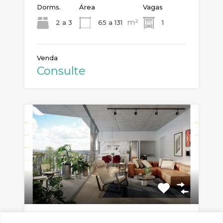
Dorms.
Área
Vagas
m²
2 a 3
65 a 131
1
Venda
Consulte
FLOAT – CYRELA