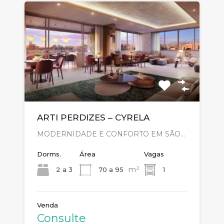
ARTI PERDIZES – CYRELA
MODERNIDADE E CONFORTO EM SÃO…
Dorms.
Área
Vagas
m²
2 a 3
70 a 95
1
Venda
Consulte