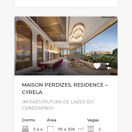
MAISON PERDIZES, RESIDENCE –
CYRELA
INFRAESTRUTURA DE LAZER DO
CONDOMÍNIO:…
Dorms.
Área
Vagas
m²
3 a 4
115 a 306
2