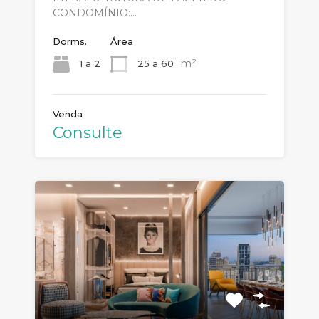
CONDOMÍNIO:…
Dorms.
Área
m²
1 a 2
25 a 60
Venda
Consulte