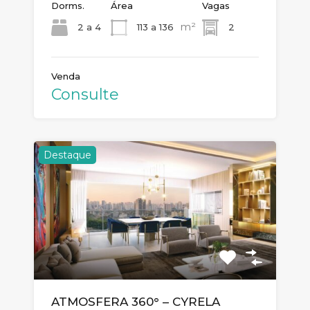
Dorms.
Área
Vagas
m²
2 a 4
113 a 136
2
Venda
Consulte
Destaque
ATMOSFERA 360° – CYRELA