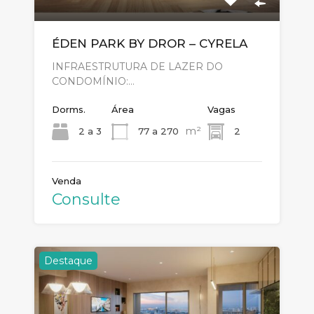
ÉDEN PARK BY DROR – CYRELA
INFRAESTRUTURA DE LAZER DO
CONDOMÍNIO:…
Dorms.
Área
Vagas
m²
2 a 3
77 a 270
2
Venda
Consulte
Destaque