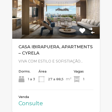
CASA IBIRAPUERA, APARTMENTS
– CYRELA
VIVA COM ESTILO E SOFISTIAÇÃO…
Dorms.
Área
Vagas
m²
1 a 3
27 a 88,5
1
Venda
Consulte