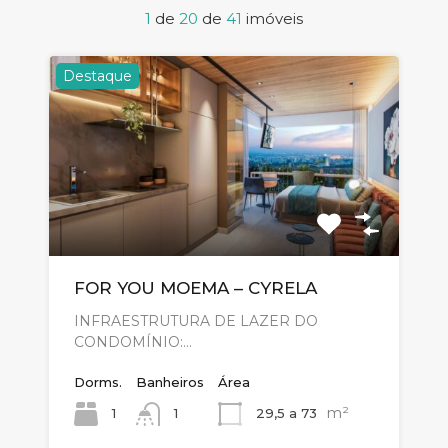
1
de
20
de
41
imóveis
Destaque
FOR YOU MOEMA – CYRELA
INFRAESTRUTURA DE LAZER DO
CONDOMÍNIO:…
Dorms.
Banheiros
Área
m²
1
29,5 a 73
1