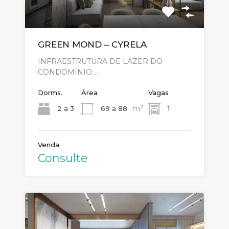
GREEN MOND – CYRELA
INFRAESTRUTURA DE LAZER DO
CONDOMÍNIO:…
Dorms.
Área
Vagas
m²
2 a 3
69 a 88
1
Venda
Consulte